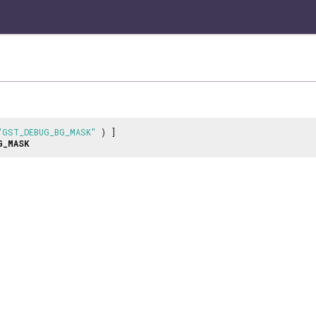
"GST_DEBUG_BG_MASK"
) ]
G_MASK