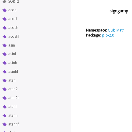
SQRT2
acos
signgamp
acosf
acosh
Namespace:
GLib.Math
Package:
glib-2.0
acoshf
asin
asinf
asinh
asinhf
atan
atan2
atan2f
atanf
atanh
atanhf