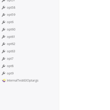
opt57
opt58
opt59
opt6
opt60
opt61
opt62
opt63
opt7
opt8
opt9
InternalTest63Optargs