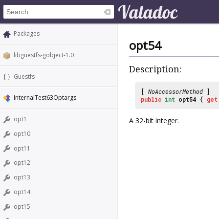
Packages
opt54
libguestfs-gobject-1.0
Description:
Guestfs
[
NoAccessorMethod
]
InternalTest63Optargs
public
int
opt54
{
get
opt1
A 32-bit integer.
opt10
opt11
opt12
opt13
opt14
opt15