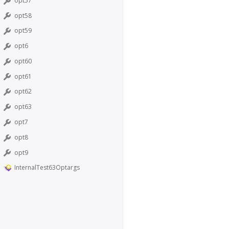
opt57
opt58
opt59
opt6
opt60
opt61
opt62
opt63
opt7
opt8
opt9
InternalTest63Optargs