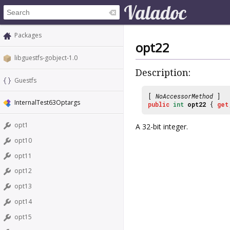
Packages
opt22
libguestfs-gobject-1.0
Description:
Guestfs
[
NoAccessorMethod
]
InternalTest63Optargs
public
int
opt22
{
get
opt1
A 32-bit integer.
opt10
opt11
opt12
opt13
opt14
opt15