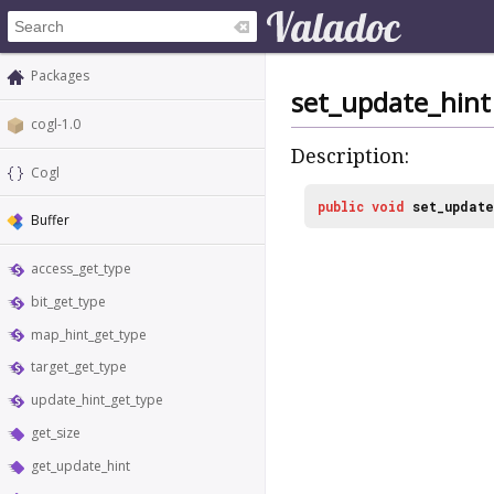
Packages
set_update_hint
cogl-1.0
Description:
Cogl
public
void
set_update
Buffer
access_get_type
bit_get_type
map_hint_get_type
target_get_type
update_hint_get_type
get_size
get_update_hint