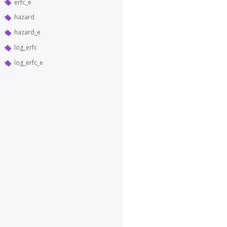
erfc_e
hazard
hazard_e
log_erfc
log_erfc_e