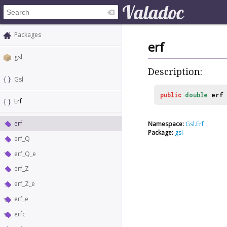
Packages
erf
gsl
Description:
Gsl
public
double
erf
Erf
erf
Namespace:
Gsl.Erf
Package:
gsl
erf_Q
erf_Q_e
erf_Z
erf_Z_e
erf_e
erfc