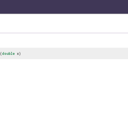
(
double
x)