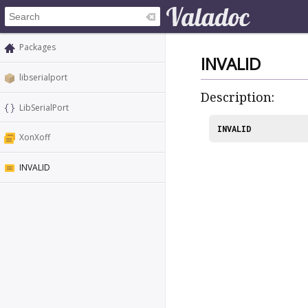
Packages
INVALID
libserialport
Description:
LibSerialPort
INVALID
XonXoff
INVALID